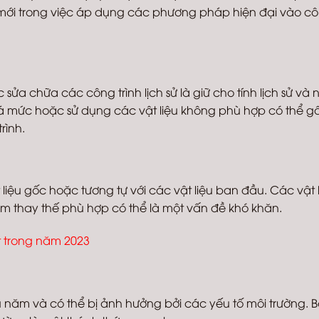
mới trong việc áp dụng các phương pháp hiện đại vào c
sửa chữa các công trình lịch sử là giữ cho tính lịch sử và
uá mức hoặc sử dụng các vật liệu không phù hợp có thể g
rình.
liệu gốc hoặc tương tự với các vật liệu ban đầu. Các vật 
ìm thay thế phù hợp có thể là một vấn đề khó khăn.
t trong năm 2023
ều năm và có thể bị ảnh hưởng bởi các yếu tố môi trường. 