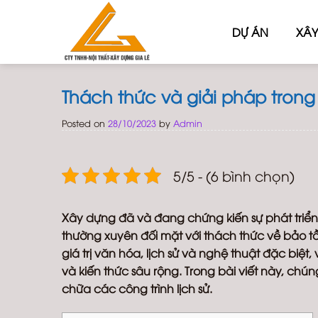
Skip
to
DỰ ÁN
XÂY
content
Thách thức và giải pháp trong 
Posted on
28/10/2023
by
Admin
5/5 - (6 bình chọn)
Xây dựng đã và đang chứng kiến sự phát triển 
thường xuyên đối mặt với thách thức về bảo tồ
giá trị văn hóa, lịch sử và nghệ thuật đặc biệ
và kiến thức sâu rộng. Trong bài viết này, chú
chữa các công trình lịch sử.