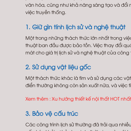
văn hóa, cũng như khả năng sáng tạo và đổi 
việc truyền thống.
1. Giữ gìn tính lịch sử và nghệ thuật
Một trong những thách thức lớn nhất trong việc 
thuật ban đầu được bảo tồn. Việc thay đổi q
mát cho giá trị lịch sử và nghệ thuật của công t
2. Sử dụng vật liệu gốc
Một thách thức khác là tìm và sử dụng các vật 
điển thường không còn sản xuất nữa, và việc t
Xem thêm :
Xu hướng thiết kế nội thất HOT nhấ
3. Bảo vệ cấu trúc
Các công trình lịch sử thường đã trải qua nhi