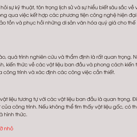
ỏi sự kỹ thuật, tôn trọng lịch sử và sự hiểu biết sâu sắc về v
g qua việc kết hợp các phương tiện công nghệ hiện đại
o tồn và phục hồi những di sản văn hóa quý giá cho thế
ào, quá trình nghiên cứu và thẩm định là rất quan trọng. 
nh, kiến thức về các vật liệu ban đầu và phong cách kiến t
a công trình và xác định các công việc cần thiết.
 vật liệu tương tự với các vật liệu ban đầu là quan trọng. Đ
sử của công trình. Nếu không thể tìm thấy vật liệu gốc, có th
à hình thức.
cỡ nhỏ