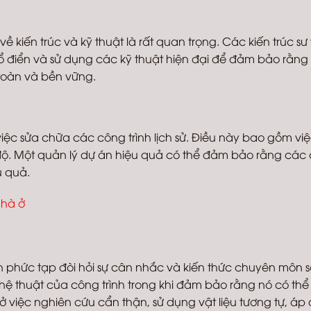
ề kiến trúc và kỹ thuật là rất quan trọng. Các kiến trúc sư
 điển và sử dụng các kỹ thuật hiện đại để đảm bảo rằng
 toàn và bền vững.
việc sửa chữa các công trình lịch sử. Điều này bao gồm việ
n độ. Một quản lý dự án hiệu quả có thể đảm bảo rằng các
u quả.
nhà ở
ình phức tạp đòi hỏi sự cân nhắc và kiến thức chuyên môn 
nghệ thuật của công trình trong khi đảm bảo rằng nó có thể 
ở việc nghiên cứu cẩn thận, sử dụng vật liệu tương tự, áp