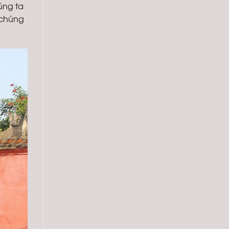
úng ta
 chúng