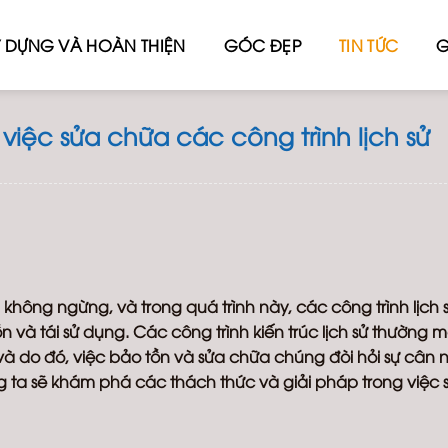
 DỰNG VÀ HOÀN THIỆN
GÓC ĐẸP
TIN TỨC
G
việc sửa chữa các công trình lịch sử
không ngừng, và trong quá trình này, các công trình lịch 
n và tái sử dụng. Các công trình kiến trúc lịch sử thường 
t, và do đó, việc bảo tồn và sửa chữa chúng đòi hỏi sự cân
ng ta sẽ khám phá các thách thức và giải pháp trong việc 