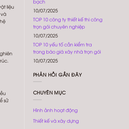
bạch
ật liệu
10/07/2025
 và
TOP 10 công ty thiết kế thi công
 hệ
trọn gói chuyên nghiệp
10/07/2025
TOP 10 yếu tố cần kiểm tra
trong báo giá xây nhà trọn gói
Nghiên
10/07/2025
rúc.
PHẢN HỒI GẦN ĐÂY
CHUYÊN MỤC
iều
ể sử
Hình ảnh hoạt động
Thiết kế và xây dựng