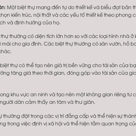
ân
: Một biệt thự mang đến tự do thiết kế và biểu đạt bản 
ọn kiến trúc, nội thất và các yếu tố thiết kế theo phong 
ích và định hướng của họ.
t thự thường có diện tích lớn hơn so với các loại hình nhà ở
 mái cho gia đình. Các biệt thự thường có sân vườn, hồ bơ
khác.
biệt thự có thể tạo nên giá trị bền vững cho tài sản của bạ
ng tăng giá theo thời gian, đóng góp vào tài sản của gia
trong khu vực an ninh và tạo nên một không gian riêng tư 
p người dân cảm thấy an tâm và thư giãn.
thự thường đặt trong các vị trí đẳng cấp và thể hiện sự thà
g trong việc định vị xã hội và thể hiện tầm quan trọng củ