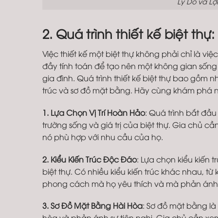
Lý Do và Lợ
2. Quá trình thiết kế biệt t
Việc thiết kế một biệt thự không phải chỉ là vi
đầy tính toán để tạo nên một không gian sốn
gia đình. Quá trình thiết kế biệt thự bao gồm n
trúc và sơ đồ mặt bằng. Hãy cùng khám phá n
1. Lựa Chọn Vị Trí Hoàn Hảo
: Quá trình bắt đầu 
trường sống và giá trị của biệt thự. Gia chủ c
nó phù hợp với nhu cầu của họ.
2. Kiểu Kiến Trúc Độc Đáo
: Lựa chọn kiểu kiến 
biệt thự. Có nhiều kiểu kiến trúc khác nhau, từ
phong cách mà họ yêu thích và mà phản ánh 
3. Sơ Đồ Mặt Bằng Hài Hòa
: Sơ đồ mặt bằng là 
hòa và phản ánh sự tiện nghi. Gia chủ cần xem 