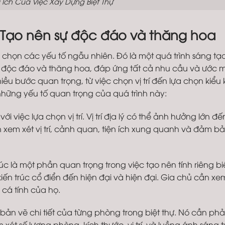
i Ích Của Việc Xây Dựng Biệt Thự
hự: Tạo nên sự độc đáo và thăng hoa
ệc chọn các yếu tố ngẫu nhiên. Đó là một quá trình sáng tạ
g độc đáo và thăng hoa, đáp ứng tất cả nhu cầu và ước 
hiều bước quan trọng, từ việc chọn vị trí đến lựa chọn kiểu 
hững yếu tố quan trọng của quá trình này:
với việc lựa chọn vị trí. Vị trí địa lý có thể ảnh hưởng lớn đ
ần xem xét vị trí, cảnh quan, tiện ích xung quanh và đảm b
trúc là một phần quan trọng trong việc tạo nên tính riêng b
 kiến trúc cổ điển đến hiện đại và hiện đại. Gia chủ cần xe
cá tính của họ.
bản vẽ chi tiết của từng phòng trong biệt thự. Nó cần phả
xét số lượng phòng, kích thước, vị trí, và luồng ánh sáng t