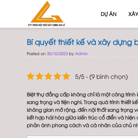
Skip
to
DỰ ÁN
XÂY
content
Bí quyết thiết kế và xây dựng
Posted on
30/10/2023
by
Admin
5/5 - (9 bình chọn)
Biệt thự đẳng cấp không chỉ là một công trìn
sang trọng và tiện nghi. Trong quá trình thiết k
không gian mở rộng, đến nội thất sang trọng và 
kết hợp hài hòa giữa kiến trúc cổ điển và hiệ
phản ánh phong cách và cá nhân của chủ n