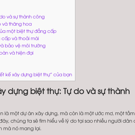
ự do và sự thành công
áo và thăng hoa
của một biệt thự đẳng cấp
g cấp và thoải mái
 và bảo vệ môi trường
toàn và hiện đại
hiết kế xây dựng biệt thự” của bạn
xây dựng biệt thự: Tự do và sự thành
ần là một dự án xây dựng, mà còn là một ước mơ, một tầm
ây, chúng ta sẽ tìm hiểu về lý do tại sao nhiều người dân
ch mà nó mang lại.