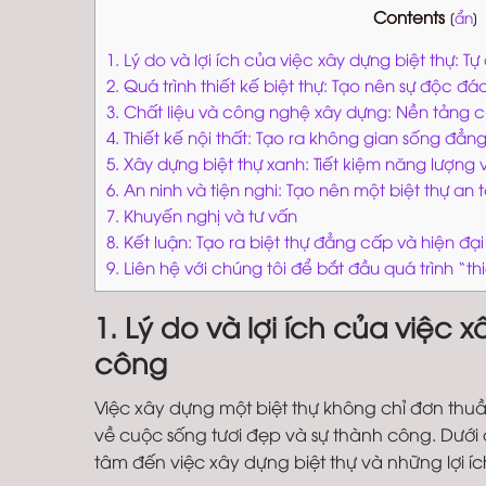
Contents
[
ẩn
]
1. Lý do và lợi ích của việc xây dựng biệt thự: T
2. Quá trình thiết kế biệt thự: Tạo nên sự độc đ
3. Chất liệu và công nghệ xây dựng: Nền tảng 
4. Thiết kế nội thất: Tạo ra không gian sống đẳn
5. Xây dựng biệt thự xanh: Tiết kiệm năng lượng
6. An ninh và tiện nghi: Tạo nên một biệt thự an 
7. Khuyến nghị và tư vấn
8. Kết luận: Tạo ra biệt thự đẳng cấp và hiện đại
9. Liên hệ với chúng tôi để bắt đầu quá trình “t
1. Lý do và lợi ích của việc 
công
Việc xây dựng một biệt thự không chỉ đơn thu
về cuộc sống tươi đẹp và sự thành công. Dưới đ
tâm đến việc xây dựng biệt thự và những lợi í