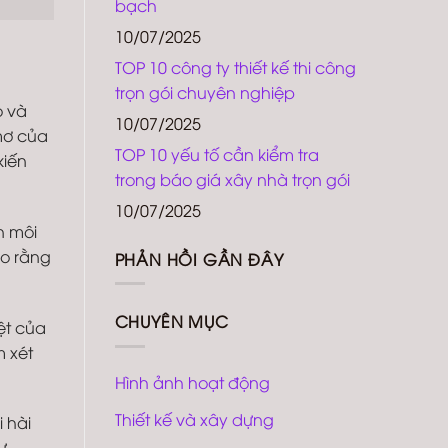
bạch
10/07/2025
TOP 10 công ty thiết kế thi công
trọn gói chuyên nghiệp
o và
10/07/2025
mơ của
TOP 10 yếu tố cần kiểm tra
kiến
trong báo giá xây nhà trọn gói
10/07/2025
ến môi
ảo rằng
PHẢN HỒI GẦN ĐÂY
CHUYÊN MỤC
iệt của
m xét
Hình ảnh hoạt động
Thiết kế và xây dựng
i hài
ự