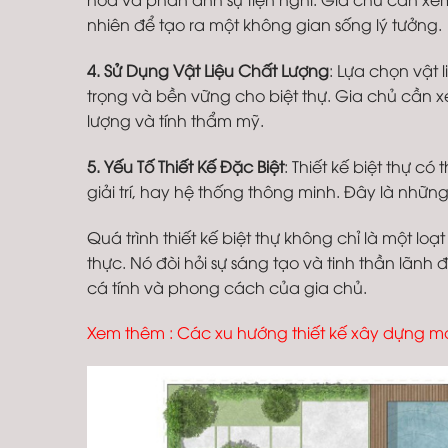
nhiên để tạo ra một không gian sống lý tưởng.
4. Sử Dụng Vật Liệu Chất Lượng
: Lựa chọn vật 
trọng và bền vững cho biệt thự. Gia chủ cần xe
lượng và tính thẩm mỹ.
5. Yếu Tố Thiết Kế Đặc Biệt
: Thiết kế biệt thự c
giải trí, hay hệ thống thông minh. Đây là những
Quá trình thiết kế biệt thự không chỉ là một lo
thực. Nó đòi hỏi sự sáng tạo và tinh thần lã
cá tính và phong cách của gia chủ.
Xem thêm :
Các xu hướng thiết kế xây dựng m