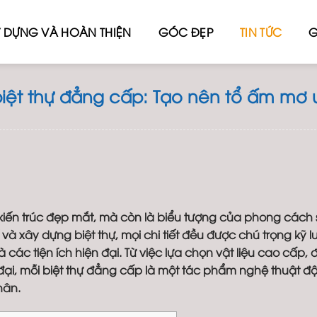
 DỰNG VÀ HOÀN THIỆN
GÓC ĐẸP
TIN TỨC
G
 biệt thự đẳng cấp: Tạo nên tổ ấm mơ
h kiến trúc đẹp mắt, mà còn là biểu tượng của phong cách
ế và xây dựng biệt thự, mọi chi tiết đều được chú trọng kỹ l
các tiện ích hiện đại. Từ việc lựa chọn vật liệu cao cấp, 
n đại, mỗi biệt thự đẳng cấp là một tác phẩm nghệ thuật đ
hân.