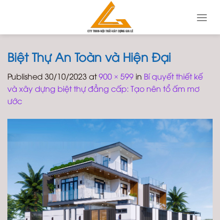
Skip
to
content
Biệt Thự An Toàn và Hiện Đại
Published
30/10/2023
at
900 × 599
in
Bí quyết thiết kế
và xây dựng biệt thự đẳng cấp: Tạo nên tổ ấm mơ
ước