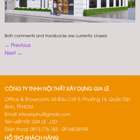
Both comments and trackbacks are currently closed.
←
Previous
Next
→
CÔNG TY TNHH NỘI THẤT XÂY DỰNG GIA LÊ
Office & Showroom: 65 Bàu Cát 9, Phường 14, Quận Tân
Bình, TP.HCM
Email:
ktsvanphu@gmail.com
Tên viết tắt: GIA LE .,LTD
Điện thoại: 0913.776.183 - 09168.09199
HỖ TRỢ KHÁCH HÀNG