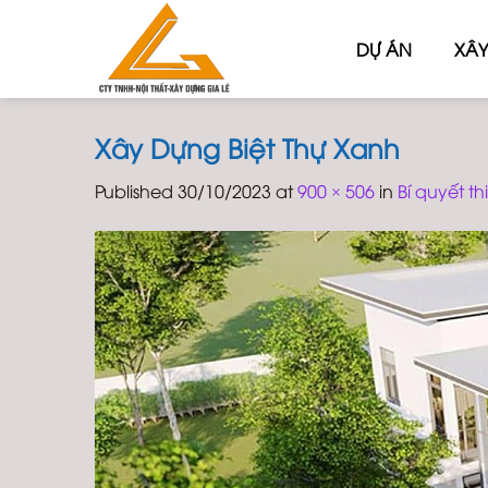
Skip
to
DỰ ÁN
XÂY
content
Xây Dựng Biệt Thự Xanh
Published
30/10/2023
at
900 × 506
in
Bí quyết t