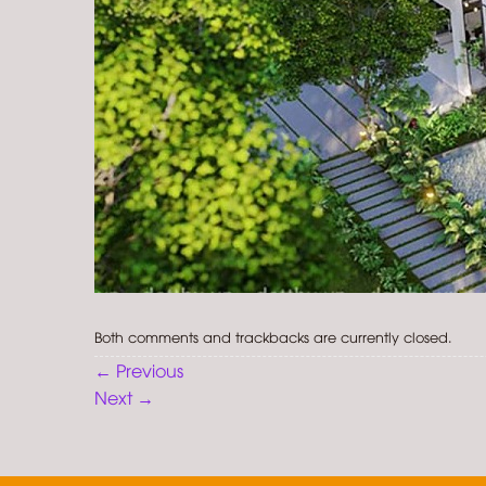
Both comments and trackbacks are currently closed.
←
Previous
Next
→